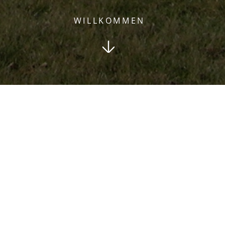
WILLKOMMEN
 Lieferzeiten und kundenspezifische Lö
Seit 1994
Werkzeugbau | Teilefertigung | Reparaturarbeiten