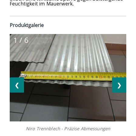
Feuchtigkeit im Mauerwerk.
Produktgalerie
1 / 6
❮
❯
Niro Trennblech - Präzise Abmessungen