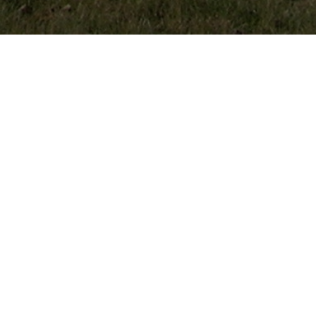
Kurze Lieferzeiten und
Seit
kundenspezifische Lösungen
1994
Werkzeugbau | Teilefertigung | Reparaturarbeiten
1 / 9
Werkzeugbau